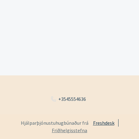
+3545554636
Hjálparþjónustuhugbúnaður frá
Freshdesk
Friðhelgisstefna