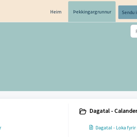
Heim
Þekkingargrunnur
Sendu 
Dagatal - Calander
r
Dagatal - Loka fyrir