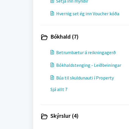
Setja inn myndir
Hvernig set ég inn Voucher kóða
Bókhald (7)
Betrumbætur á reikningagerð
Bókhaldstenging - Leiðbeiningar
Búa til skuldunauti í Property
Sjá allt 7
Skýrslur (4)