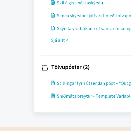
Skil á gistináttaskýrslu
Senda skýrslur sjálfvirkt með tölvupó
Skýrsla yfir bókanir ef vantar reikni
Sjá allt 4
Tölvupóstar (2)
Stillingar fyrir útsendan póst - "Out
Sniðmáts breytur - Template Variabl