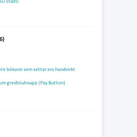
ISO staðli
6)
yrir bókanir sem settar eru handvirkt
num greiðsluhnapp (Pay Button)