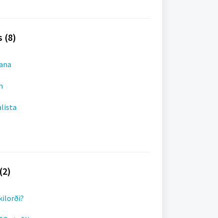
 (8)
kana
n
lista
(2)
kilorði?