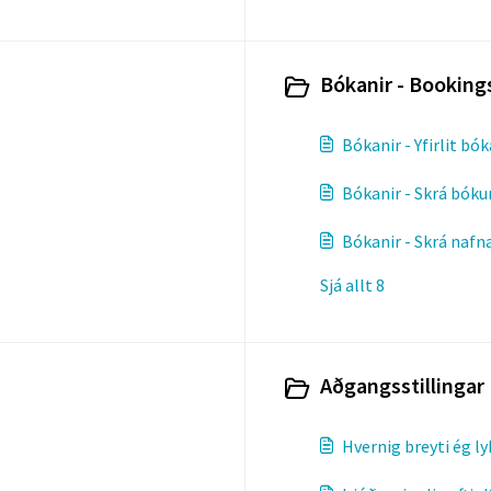
Bókanir - Bookings
Bókanir - Yfirlit bó
Bókanir - Skrá bóku
Bókanir - Skrá nafna
Sjá allt 8
Aðgangsstillingar 
Hvernig breyti ég ly