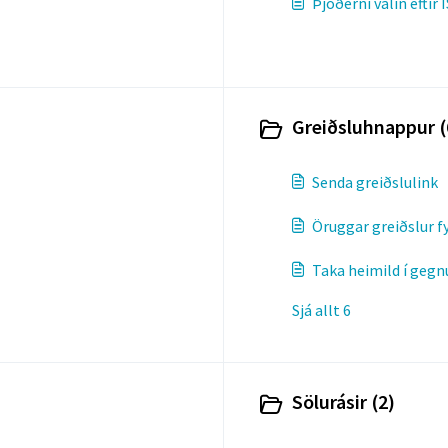
Þjóðerni valin eftir 
Greiðsluhnappur (
Senda greiðslulink
Öruggar greiðslur f
Taka heimild í geg
Sjá allt 6
Sölurásir (2)