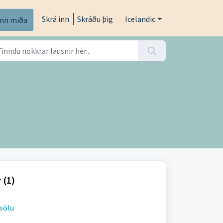
Skrá inn
Skráðu þig
Icelandic
inn miða
 (1)
 sölu