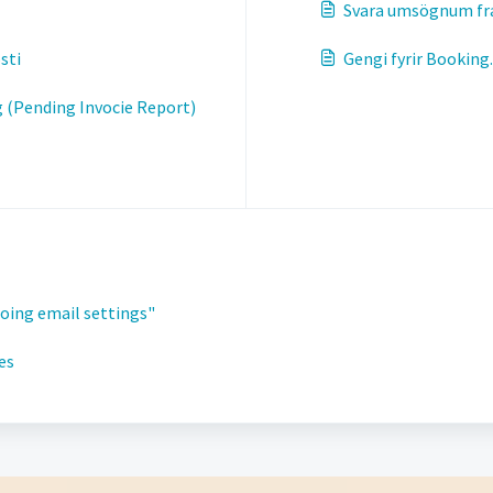
Svara umsögnum frá
sti
Gengi fyrir Booking
ng (Pending Invocie Report)
going email settings"
es