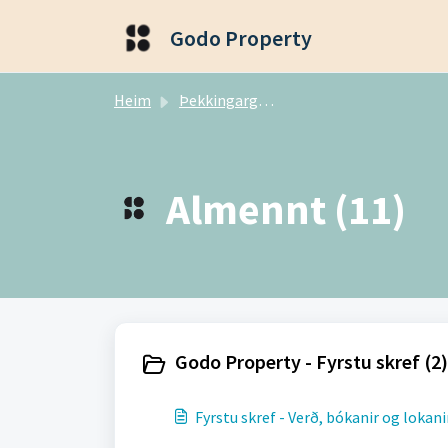
Fara í aðalefni
Godo Property
Heim
Þekkingargrunnur
Almennt (11)
Godo Property - Fyrstu skref (2)
Fyrstu skref - Verð, bókanir og lokani