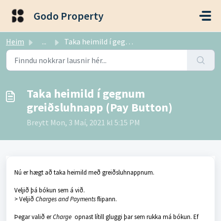
Fara í aðalefni
Godo Property
Heim
...
Taka heimild í gegnum greiðsluhnapp (Pay Button)
Taka heimild í gegnum
greiðsluhnapp (Pay Button)
Breytt Mon, 3 Maí, 2021 kl 5:15 PM
Nú er hægt að taka heimild með greiðsluhnappnum.
Veljið þá bókun sem á við.
> Veljið
Charges and Payments
flipann.
Þegar valið er
Charge
opnast lítill gluggi þar sem rukka má bókun. Ef