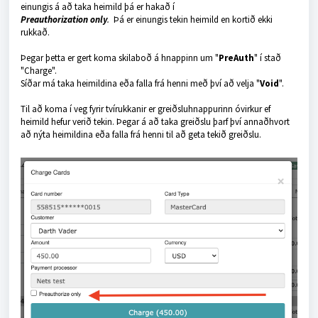
einungis á að taka heimild þá er hakað í
Preauthorization only
.
Þá er einungis tekin heimild en kortið ekki
rukkað.
Þegar þetta er gert koma skilaboð á hnappinn um "
PreAuth
" í stað
"Charge".
Síðar má taka heimildina eða falla frá henni með því að velja "
Void
".
Til að koma í veg fyrir tvírukkanir er greiðsluhnappurinn óvirkur ef
heimild hefur verið tekin. Þegar á að taka greiðslu þarf því annaðhvort
að nýta heimildina eða falla frá henni til að geta tekið greiðslu.