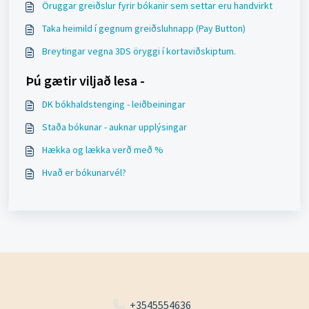
Öruggar greiðslur fyrir bókanir sem settar eru handvirkt
Taka heimild í gegnum greiðsluhnapp (Pay Button)
Breytingar vegna 3DS öryggi í kortaviðskiptum.
Þú gætir viljað lesa -
DK bókhaldstenging - leiðbeiningar
Staða bókunar - auknar upplýsingar
Hækka og lækka verð með %
Hvað er bókunarvél?
+3545554636