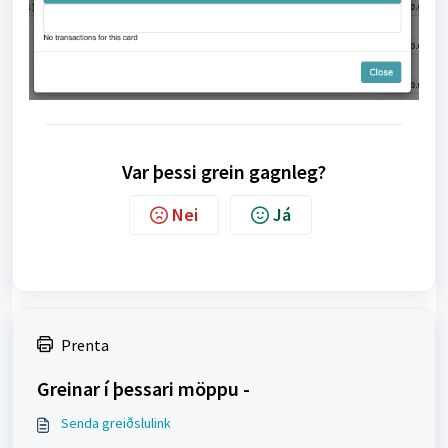
Var þessi grein gagnleg?
Nei
Já
Prenta
Greinar í þessari möppu -
Senda greiðslulink