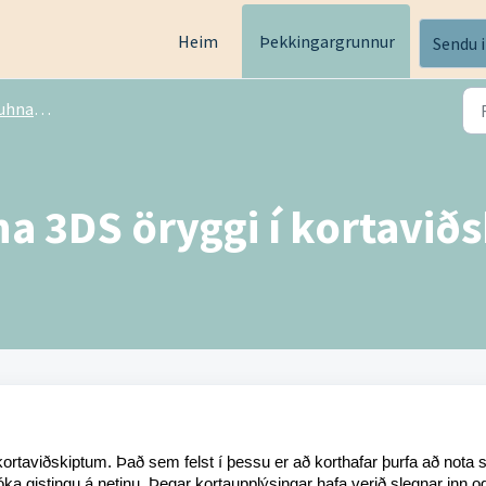
Heim
Þekkingargrunnur
Sendu 
nappur
na 3DS öryggi í kortavið
 kortaviðskiptum. Það sem felst í þessu er að korthafar þurfa að nota s
óka gistingu á netinu. Þegar kortaupplýsingar hafa verið slegnar inn o