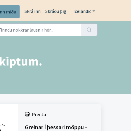
Skrá inn
Skráðu þig
Icelandic
inn miða
skiptum.
Prenta
.k.
Greinar í þessari möppu -
g