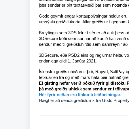
þær sendar er birt textasvæði þar sem notanda
Godo geymir engar kortaupplýsingar heldur eru 
umsýslu greiðslukorta. Allar greiðslur í gegnu
Breytingin sem 3DS felur í sér er að auk þess 
3DSecure kóði sem sannar að kortið hafi verið se
sendur með til greiðsluhirðis sem sannreynir að 
3DSecure, eða PSD2 eins og reglurnar heita, 
endanlega gildi 1. Janúar 2021.
Íslensku greiðsluhirðarnir þrír, Rapyd, SaltPay 
febrúar en frá og með mars hafa þeir hafnað gre
Ef gisting hefur verið bókuð fyrir gildistöku
þá með greiðsluhlekk sem sendur er í tölvup
Hér fyrir neðan eru linkur á leiðbeiningar.
Hægt er að senda greiðslulink frá Godo Property