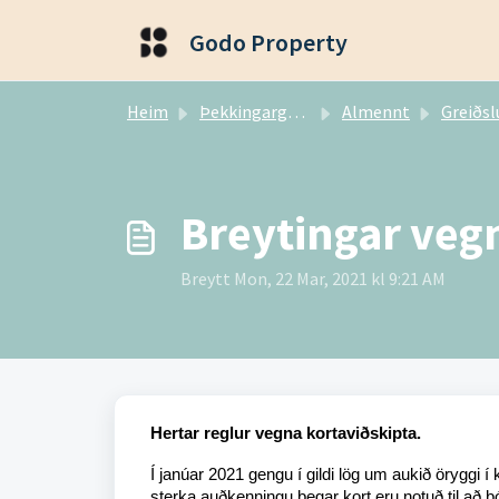
Fara í aðalefni
Godo Property
Heim
Þekkingargrunnur
Almennt
Greiðsluh
Breytingar veg
Breytt Mon, 22 Mar, 2021 kl 9:21 AM
Hertar reglur vegna kortaviðskipta.
Í janúar 2021 gengu í gildi lög um aukið öryggi í
sterka auðkenningu þegar kort eru notuð til að b