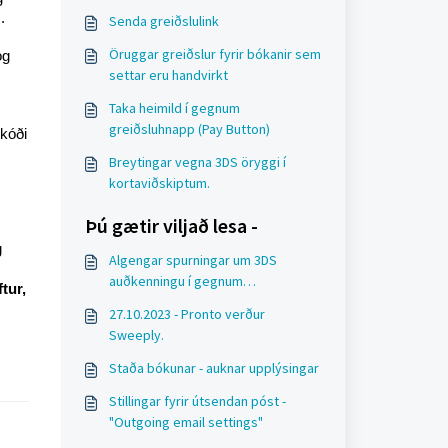
m.
Senda greiðslulink
Öruggar greiðslur fyrir bókanir sem
og
settar eru handvirkt
Taka heimild í gegnum
greiðsluhnapp (Pay Button)
 kóði
Breytingar vegna 3DS öryggi í
kortaviðskiptum.
Þú gætir viljað lesa -
g
Algengar spurningar um 3DS
auðkenningu í gegnum
tur,
greiðsluhnapp (Payment link)
27.10.2023 - Pronto verður
Sweeply.
Staða bókunar - auknar upplýsingar
Stillingar fyrir útsendan póst -
"Outgoing email settings"