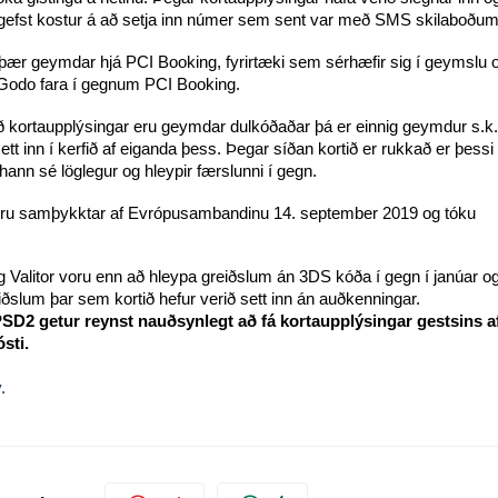
 gefst kostur á að setja inn númer sem sent var með SMS skilaboðu
þær geymdar hjá PCI Booking, fyrirtæki sem sérhæfir sig í geymslu 
m Godo fara í gegnum PCI Booking.
að kortaupplýsingar eru geymdar dulkóðaðar þá er einnig geymdur s.k.
tt inn í kerfið af eiganda þess. Þegar síðan kortið er rukkað er þessi
hann sé löglegur og hleypir færslunni í gegn.
voru samþykktar af Evrópusambandinu 14. september 2019 og tóku
og Valitor voru enn að hleypa greiðslum án 3DS kóða í gegn í janúar o
iðslum þar sem kortið hefur verið sett inn án auðkenningar.
 PSD2 getur reynst nauðsynlegt að fá kortaupplýsingar gestsins af
ósti.
.