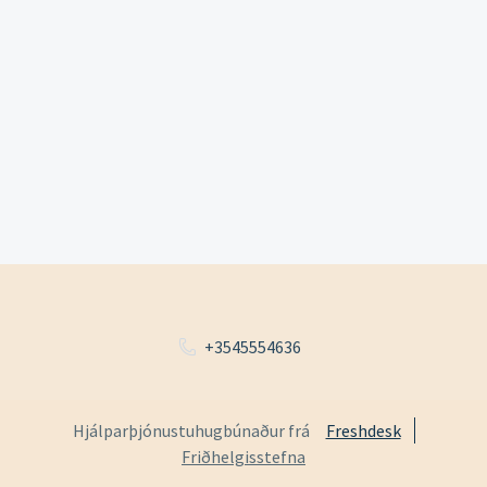
+3545554636
Hjálparþjónustuhugbúnaður frá
Freshdesk
Friðhelgisstefna