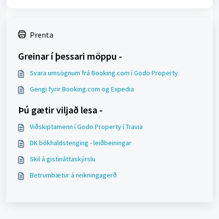
Prenta
Greinar í þessari möppu -
Svara umsögnum frá Booking.com í Godo Property
Gengi fyrir Booking.com og Expedia
Þú gætir viljað lesa -
Viðskiptamenn í Godo Property í Travia
DK bókhaldstenging - leiðbeiningar
Skil á gistináttaskýrslu
Betrumbætur á reikningagerð