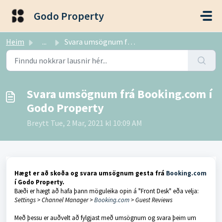
Fara í aðalefni
Godo Property
Heim
...
Svara umsögnum frá Booking.com í Godo Property
Svara umsögnum frá Booking.com í
Godo Property
Breytt Tue, 2 Mar, 2021 kl 10:09 AM
Hægt er að skoða og svara umsögnum gesta frá
Booking.com
í Godo Property.
Bæði er hægt að hafa þann möguleika opin á "Front Desk" eða velja:
Settings > Channel Manager >
Booking.com
> Guest Reviews
Með þessu er auðvelt að fylgjast með umsögnum og svara þeim um