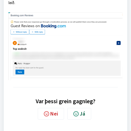
leið.
Var þessi grein gagnleg?
Nei
Já