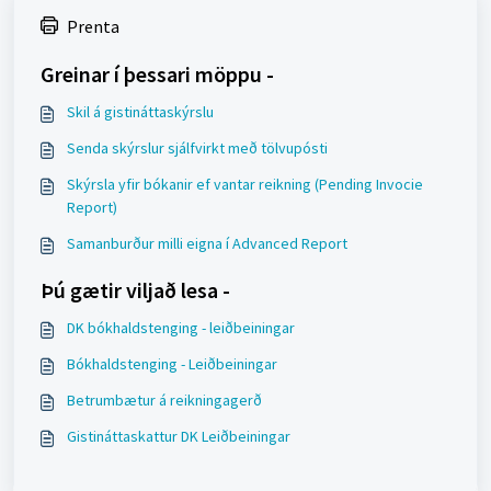
Prenta
Greinar í þessari möppu -
Skil á gistináttaskýrslu
Senda skýrslur sjálfvirkt með tölvupósti
Skýrsla yfir bókanir ef vantar reikning (Pending Invocie
Report)
Samanburður milli eigna í Advanced Report
Þú gætir viljað lesa -
DK bókhaldstenging - leiðbeiningar
Bókhaldstenging - Leiðbeiningar
Betrumbætur á reikningagerð
Gistináttaskattur DK Leiðbeiningar