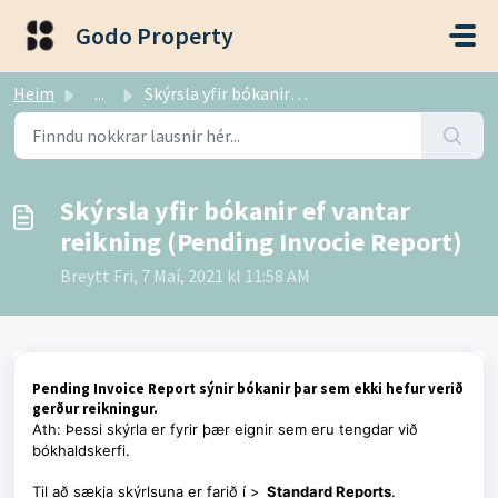
Fara í aðalefni
Godo Property
Heim
...
Skýrsla yfir bókanir ef vantar reikning (Pending Invocie ...
Skýrsla yfir bókanir ef vantar
reikning (Pending Invocie Report)
Breytt Fri, 7 Maí, 2021 kl 11:58 AM
Pending Invoice Report sýnir bókanir þar sem ekki hefur verið
gerður reikningur.
Ath: Þessi skýrla er fyrir þær eignir sem eru tengdar við
bókhaldskerfi.
Til að sækja skýrlsuna er farið í >
Standard Reports
.