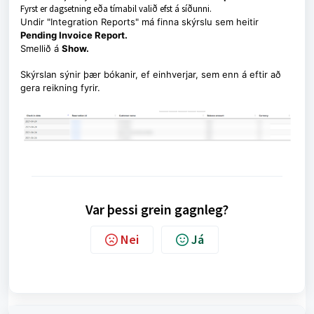
Fyrst er dagsetning eða tímabil valið efst á síðunni.
Undir "Integration Reports" má finna skýrslu sem heitir
Pending Invoice Report.
Smellið á
Show.
Skýrslan sýnir þær bókanir, ef einhverjar, sem enn á eftir að
gera reikning fyrir.
Var þessi grein gagnleg?
Nei
Já