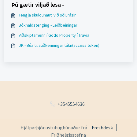
Þú gætir viljað lesa -
Tengja skuldunauti við sölurásir
Bókhaldstenging - Leiðbeiningar
Viðskiptamenn í Godo Property í Travia
DK - Búa til auðkenningar tákn(access token)
+3545554636
Hjálparþjónustuhugbúnaður frá
Freshdesk
Friðhelgisstefna