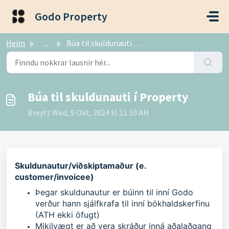
Fara í aðalefni
Godo Property
Heim
...
Búa til skuldunauti í Property
Búa til skuldunauti í Property
Breytt Wed, 9 Okt, 2024 kl 11:10 AM
Skuldunautur/viðskiptamaður (e.
customer/invoicee)
Þegar skuldunautur er búinn til inní Godo
verður hann sjálfkrafa til inní bókhaldskerfinu
(ATH ekki öfugt)
Mikilvægt er að vera skráður inná aðalaðgang