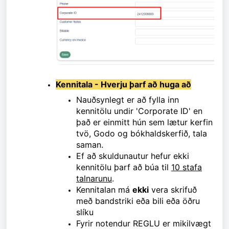
Kennitala - Hverju þarf að huga að
Nauðsynlegt er að fylla inn
kennitölu undir 'Corporate ID' en
það er einmitt hún sem lætur kerfin
tvö, Godo og bókhaldskerfið, tala
saman.
Ef að skuldunautur hefur ekki
kennitölu þarf að búa til
10 stafa
talnarunu
.
Kennitalan má
ekki
vera skrifuð
með bandstriki eða bili eða öðru
slíku
Fyrir notendur REGLU er mikilvægt