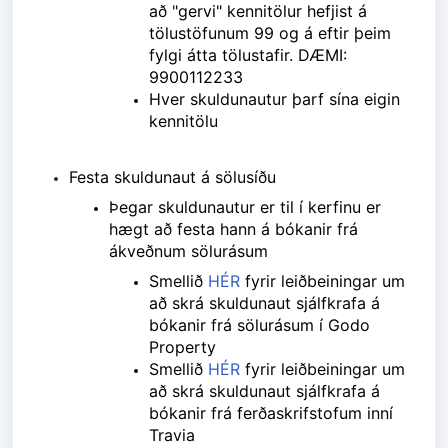
að "gervi" kennitölur hefjist á
tölustöfunum 99 og á eftir þeim
fylgi átta tölustafir. DÆMI:
9900112233
Hver skuldunautur þarf sína eigin
kennitölu
Festa skuldunaut á sölusíðu
Þegar skuldunautur er til í kerfinu er
hægt að festa hann á bókanir frá
ákveðnum sölurásum
Smellið
HÉR
fyrir leiðbeiningar um
að skrá skuldunaut sjálfkrafa á
bókanir frá sölurásum í Godo
Property
Smellið
HÉR
fyrir
leiðbeiningar um
að skrá skuldunaut sjálfkrafa á
bókanir frá
ferðaskrifstofum inní
Travia