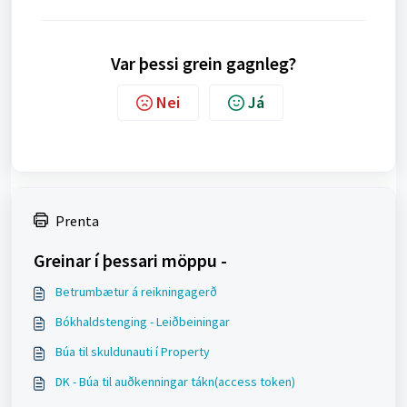
Var þessi grein gagnleg?
Nei
Já
Prenta
Greinar í þessari möppu -
Betrumbætur á reikningagerð
Bókhaldstenging - Leiðbeiningar
Búa til skuldunauti í Property
DK - Búa til auðkenningar tákn(access token)