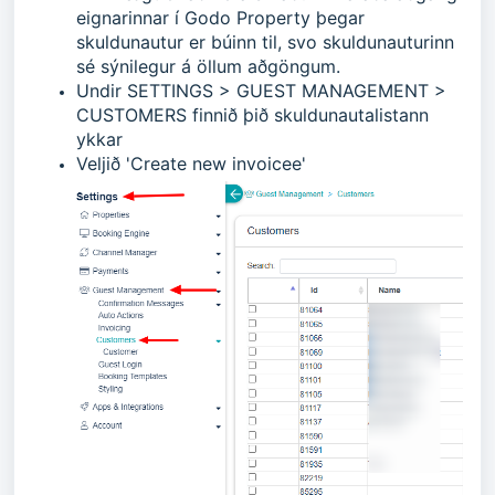
eignarinnar í Godo Property þegar
skuldunautur er búinn til, svo skuldunauturinn
sé sýnilegur á öllum aðgöngum.
Undir SETTINGS > GUEST MANAGEMENT >
CUSTOMERS finnið þið skuldunautalistann
ykkar
Veljið 'Create new invoicee'