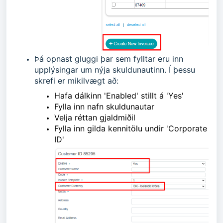
Þá opnast gluggi þar sem fylltar eru inn
upplýsingar um nýja skuldunautinn. Í þessu
skrefi er mikilvægt að:
Hafa dálkinn 'Enabled' stillt á 'Yes'
Fylla inn nafn skuldunautar
Velja réttan gjaldmiðil
Fylla inn gilda kennitölu undir 'Corporate
ID'