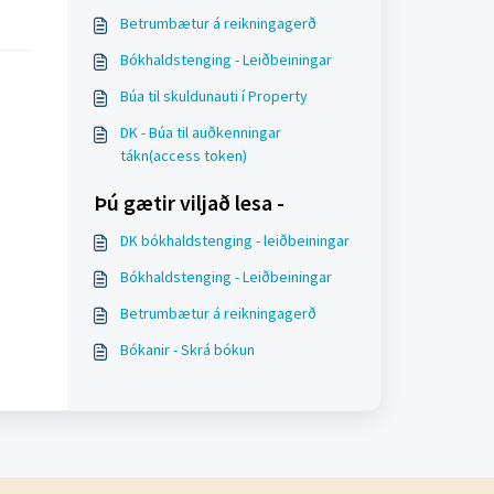
Betrumbætur á reikningagerð
Bókhaldstenging - Leiðbeiningar
Búa til skuldunauti í Property
DK - Búa til auðkenningar
tákn(access token)
Þú gætir viljað lesa -
DK bókhaldstenging - leiðbeiningar
Bókhaldstenging - Leiðbeiningar
Betrumbætur á reikningagerð
Bókanir - Skrá bókun