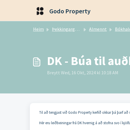
Fara í aðalefni
Godo Property
Heim
Þekkingargrunnur
Almennt
Bókhal
DK - Búa til au
Breytt Wed, 16 Okt, 2024 kl 10:18 AM
Til að tengjast við Godo Property kerfið okkar þá þarf a
Hér eru leiðbeiningar frá DK hvernig á að stofna svo í kjöl