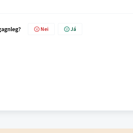
 gagnleg?
Nei
Já