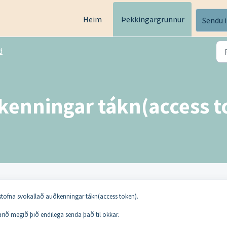
Heim
Þekkingargrunnur
Sendu 
d
ðkenningar tákn(access 
ð stofna svokallað auðkenningar tákn(access token).
farið megið þið endilega senda það til okkar.