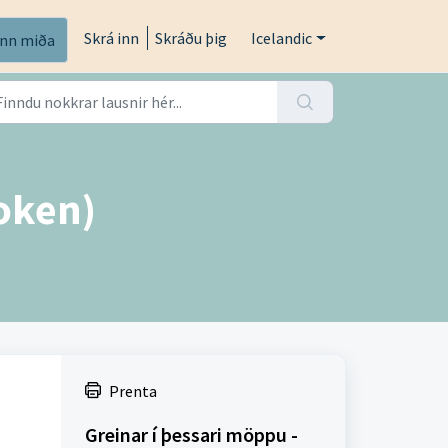
Skrá inn
Skráðu þig
Icelandic
inn miða
token)
Prenta
Greinar í þessari möppu -